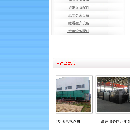
·造纸设备配件
·纸塑分离设备
·蚊香生产设备
·造纸设备配件
曝气池
大型溶气气浮机
高速服务区污水处理设