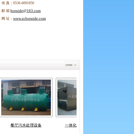
传 真：0536-6091850
boruide@163.com
邮 箱:
www.zcboruide.com
网 址：
餐厅污水处理设备
一体化污水处理设备
屠宰废水工