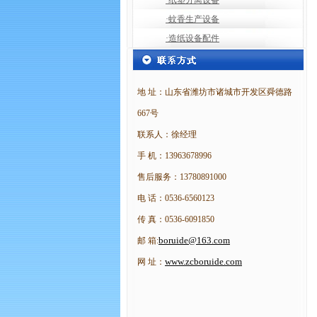
·纸塑分离设备
·蚊香生产设备
·造纸设备配件
地 址：山东省潍坊市诸城市开发区舜德路
667号
联系人：徐经理
手 机：13963678996
售后服务：13780891000
电 话：0536-6560123
传 真：0536-6091850
boruide@163.com
邮 箱:
www.zcboruide.com
网 址：