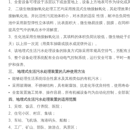
1、全套设备可埋设于冻层以下或放置地上，设备上方地表可作为绿化或
2、 二级生物接触氧化处理工艺均采用推流式生物接触氧化，其处理效
接触氧化池。并比活性污泥池体积小，对水质的适应 性强，耐冲击负荷
池中采用新型弹性立体填料，比表面积大，微生物易挂膜，脱膜，在同样
提高空气中的氧在水中溶解度。
3、生化池采用生物接触氧化法，其填料的体积负荷比较低，微生物处于自
天）以上排一次泥（用粪车抽吸或脱水成泥饼外运）。
4、该地埋式生活污水处理设备的除臭方式除采用常规高空排气，另配有
5、整个设备处理系统配有全自动电气控制系统，运行安全可靠，平时一
护和保养。
三、 地埋式生活污水处理装置的几种使用方法
• 能够处理生活系统综合性废水及其相类似的有机污水；
• 采用玻璃钢、不锈钢结构，具有耐腐蚀、抗老化等优良特性，使用寿命长
• 全套装置施工简单、操作容易，所有机械设备均为自动化控制，全部
四、地埋式生活污水处理装置的适用范围
1、宾馆、饭店、疗养院、医院；
2、住宅小区、村庄、集镇；
3、车站、飞机场、海港码头、船舶；
4、工厂、矿山、部队、旅游点、风景区；