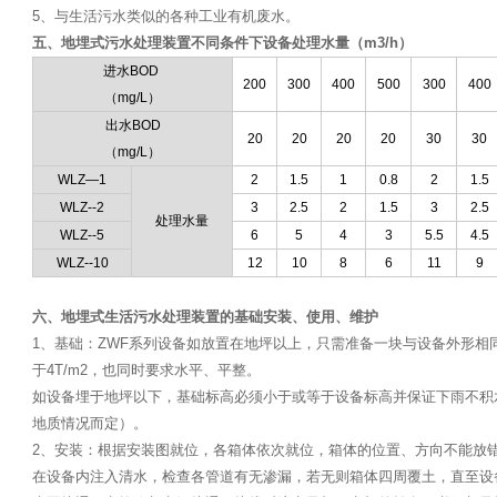
5、与生活污水类似的各种工业有机废水。
五、地埋式污水处理装置不同条件下设备处理水量（m3/h）
进水BOD
200
300
400
500
300
400
（mg/L）
出水BOD
20
20
20
20
30
30
（mg/L）
WLZ—1
2
1.5
1
0.8
2
1.5
WLZ--2
3
2.5
2
1.5
3
2.5
处理水量
WLZ--5
6
5
4
3
5.5
4.5
WLZ--10
12
10
8
6
11
9
六、地埋式生活污水处理装置的基础安装、使用、维护
1、基础：ZWF系列设备如放置在地坪以上，只需准备一块与设备外形相
于4T/m2，也同时要求水平、平整。
如设备埋于地坪以下，基础标高必须小于或等于设备标高并保证下雨不积
地质情况而定）。
2、安装：根据安装图就位，各箱体依次就位，箱体的位置、方向不能放
在设备内注入清水，检查各管道有无渗漏，若无则箱体四周覆土，直至设