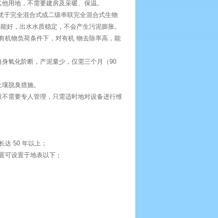
其他用地，不需要建房及采暖、保温。
果优于完全混合式或二级串联完全混合式生物
性能好，出水水质稳定，不会产生污泥膨胀。
有机物负荷条件下，对有机 物去除率高，能
身氧化阶断，产泥量少，仅需三个月（90
土壤脱臭措施。
般不需要专人管理，只需适时地对设备进行维
达 50 年以上；
装置可设置于地表以下；