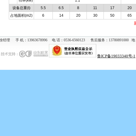
功率(kw)
1.1
设备总重(t)
5.5
6.5
8
11
17
20
占地面积(m2)
6
14
20
30
50
65
 机：13963678996 电 话：0536-6560123 售后服务：13780891
鲁ICP备19033340号-1