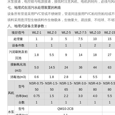
水泵接通，电控箱与电源接通，接线时注意风机、电机的转向，必须与
七、地埋式生活污水处理装置的构造
设备所有管道采用PVC管或不锈钢管，管道间连接用PVC粘结剂粘结或
填料采用悬浮型生物填料作生物载体，生物量大、易挂膜、不结球、不
八、地埋式设备主要参数：
项目\型号
WLZ-1
WLZ-3
WLZ-5
WLZ-7.5
WLZ-10
WLZ-1
处理量
1
3
5
7.5
10
15
设备件数
1
1
1
1
2
2
污泥吸附及初
1.8
5.5
9
14
18
27
沉池
接触氧化池
5.0
14.5
24
36
44
63
(m3)
消毒池(m3)
0.6
1.8
2.8
4
5.5
8
NSR-0.75-
NSR-1.5-
NSR-1.5-
NSR-3.0-
NSR-4.0-
NSR-5.5
型号
50
50
65
80
80
80
风机
功率(kw)
0.75
1.5
2.2
3.0
4.0
5.5
台数
1
1
1
1
1
1
型号
QW10-2CB
水泵