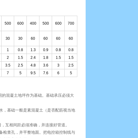
500
600
400
500
600
700
30
30
60
60
60
60
1
0.8
1.3
0.9
0.8
0.8
2
1.5
2.4
1.8
1.5
1.5
3.5
2.5
4.8
3.6
3
2.5
7
5
9.5
7.6
6
5
同的混凝土地坪作为基础。基础承压必须大
水，基础一般是素混凝土（是否配筋视当地
错，互相间距必须准确，并连接好管道。
备检查孔，并平整地面。把电控箱控制线与