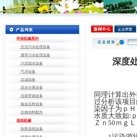
环保机械系列
·生活污水处理设备
·屠宰污水处理设备
深度
·污泥脱水设备
·气浮设备
·过滤设备
·泥水分离设备
同理计算出外
·垃圾焚烧设备
过分析该项目
·输送压榨设备
染因子为ｐＨ
·生物填料配件
水质大致如:ｐ
造纸机械
Ｚｎ50ｍｇＬ
·制浆造纸设备
1污染源