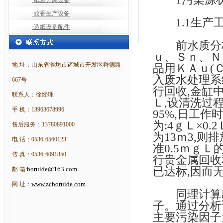
·纸塑分离设备
·蚊香生产设备
1.1生产
·造纸设备配件
前水质分析该
ｕ、Ｓｎ、Ｎ
地 址：山东省潍坊市诸城市开发区舜德路
品用ＫＡｕ(Ｃ
入废水处理系
667号
行回收,金缸中
联系人：徐经理
Ｌ,设清洗过
手 机：13963678996
95%,日工作
为:4ｇＬ×0.
售后服务：13780891000
为13ｍ3,则
电 话：0536-6560123
准0.5ｍｇＬ
传 真：0536-6091850
行贵金属回收
已达标,因而
boruide@163.com
邮 箱:
www.zcboruide.com
网 址：
同理计算出
子。通过分析
主要污染因子