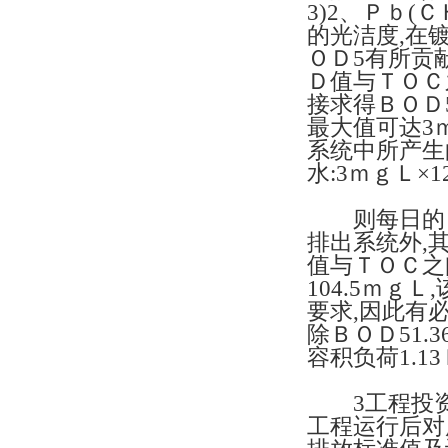
3)2、Ｐｂ(
的光洁度,在
ＯＤ5有所贡
Ｄ值与ＴＯＣ
接求得ＢＯＤ
最大值可达3
系统中所产生的
水:3ｍｇＬ×12
则每日的ＴＯ
排出系统外,其排
值与ＴＯＣ之
104.5ｍｇ
要求,因此有
除ＢＯＤ51.
容积负荷1.1
3工程投资及
工程运行后对