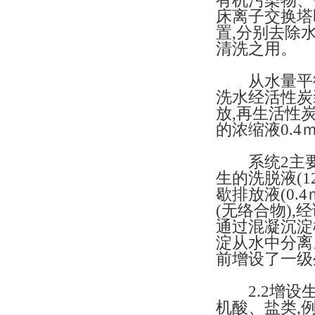
有机污染物、
床离子交换塔
置,分别去除
清洗之用。
从水量平衡图
洗水经活性炭
放,再生活性
的浓缩液0.
系统2主要
生的洗脱液(1
歇排放液(0.
(无络合物)
通过混凝沉淀
淀从水中分离
前增设了一级
2.2增设生
机酸、盐类,